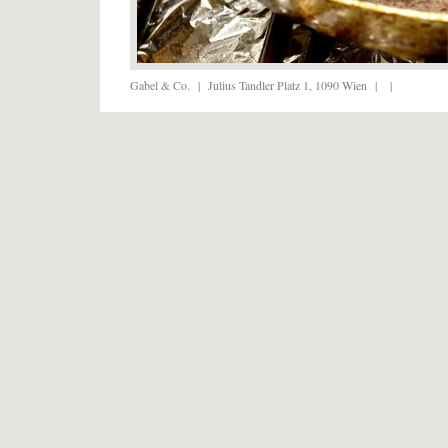
Gabel & Co.
|
Julius Tandler Platz 1, 1090 Wien
|
|