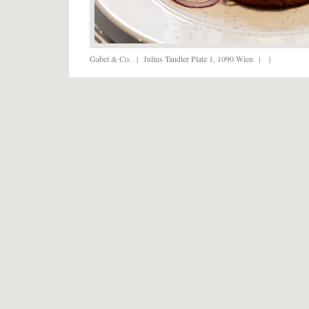
Gabel & Co.
|
Julius Tandler Platz 1, 1090 Wien
|
|