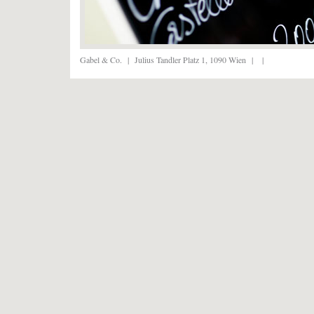
Gabel & Co.
|
Julius Tandler Platz 1, 1090 Wien
|
|